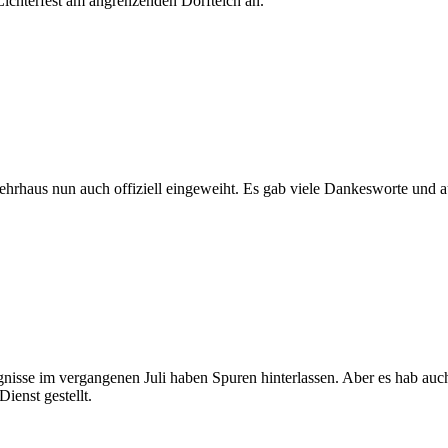
Lichterfest am angrenzenden Dorfteich an.
hrhaus nun auch offiziell eingeweiht. Es gab viele Dankesworte und 
eignisse im vergangenen Juli haben Spuren hinterlassen. Aber es hab au
ienst gestellt.