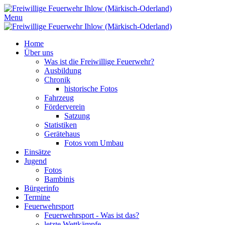
Menu
Home
Über uns
Was ist die Freiwillige Feuerwehr?
Ausbildung
Chronik
historische Fotos
Fahrzeug
Förderverein
Satzung
Statistiken
Gerätehaus
Fotos vom Umbau
Einsätze
Jugend
Fotos
Bambinis
Bürgerinfo
Termine
Feuerwehrsport
Feuerwehrsport - Was ist das?
letzte Wettkämpfe