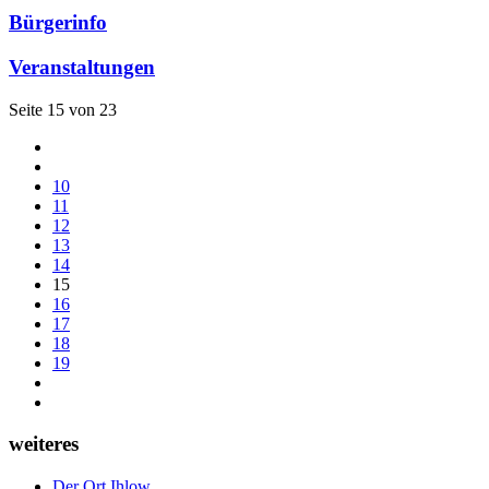
Bürgerinfo
Veranstaltungen
Seite 15 von 23
10
11
12
13
14
15
16
17
18
19
weiteres
Der Ort Ihlow