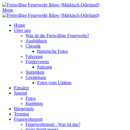
Menu
Home
Über uns
Was ist die Freiwillige Feuerwehr?
Ausbildung
Chronik
historische Fotos
Fahrzeug
Förderverein
Satzung
Statistiken
Gerätehaus
Fotos vom Umbau
Einsätze
Jugend
Fotos
Bambinis
Bürgerinfo
Termine
Feuerwehrsport
Feuerwehrsport - Was ist das?
letzte Wettkämpfe