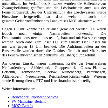
unterstützen. Im Verlauf des Einsatzes wurden die Hallentore zur
Zwangsbelüftung geöffnet und die Löscharbeiten auch aus der
Ferne fortgesetzt. Bei der Untersuchung des Löschwassers wurde
Flusssäure festgestellt, so dass weiterhin auch die
gesamte Gefahrstoffeinheit des Landkreises MOL alarmiert wurde.
Gegen 6 Uhr konnte "Feuer aus" gemeldet werden. Es waren
jedoch noch einige Nacharbeiten notwendig: Die
Dekontaminationsstrecke musste aufgebaut und mit Wasser versorgt
werden. Auch dabei kam unser TLF zum Einsatz. Der Einsatz für
uns war gegen 13 Uhr beendet. Die Aufräumarbeiten an der
Einsatzstelle wurden durch die Gefahrstoffeinheit und Mitarbeiter
des Feuerwehrtechnischen Zentrums Strausberg durchgeführt.
An diesem Einsatz waren insgesamt Kräfte der Feuerwehren
Neuhardenberg, Altfriedland, Quappendorf, Gusow-Platkow,
Letschin, Hermersdorf, Seelow, Müncheberg, Petershagen,
Altlandsberg, Neuenhagen, Reichenberg-Ringenwalde, Wriezen
sowie Rettungsdienst, FTZ und Kreisbrandmeister beteiligt.
Weiter Informationen:
Bericht der Feuerwehr Seelow
PV-Magazine: Bericht
MOZ: Bericht