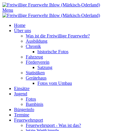
Menu
Home
Über uns
Was ist die Freiwillige Feuerwehr?
Ausbildung
Chronik
historische Fotos
Fahrzeug
Förderverein
Satzung
Statistiken
Gerätehaus
Fotos vom Umbau
Einsätze
Jugend
Fotos
Bambinis
Bürgerinfo
Termine
Feuerwehrsport
Feuerwehrsport - Was ist das?
letzte Wettkämpfe