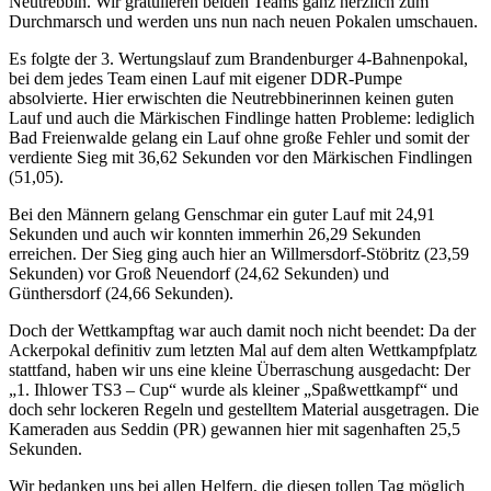
Neutrebbin. Wir gratulieren beiden Teams ganz herzlich zum
Durchmarsch und werden uns nun nach neuen Pokalen umschauen.
Es folgte der 3. Wertungslauf zum Brandenburger 4-Bahnenpokal,
bei dem jedes Team einen Lauf mit eigener DDR-Pumpe
absolvierte. Hier erwischten die Neutrebbinerinnen keinen guten
Lauf und auch die Märkischen Findlinge hatten Probleme: lediglich
Bad Freienwalde gelang ein Lauf ohne große Fehler und somit der
verdiente Sieg mit 36,62 Sekunden vor den Märkischen Findlingen
(51,05).
Bei den Männern gelang Genschmar ein guter Lauf mit 24,91
Sekunden und auch wir konnten immerhin 26,29 Sekunden
erreichen. Der Sieg ging auch hier an Willmersdorf-Stöbritz (23,59
Sekunden) vor Groß Neuendorf (24,62 Sekunden) und
Günthersdorf (24,66 Sekunden).
Doch der Wettkampftag war auch damit noch nicht beendet: Da der
Ackerpokal definitiv zum letzten Mal auf dem alten Wettkampfplatz
stattfand, haben wir uns eine kleine Überraschung ausgedacht: Der
„1. Ihlower TS3 – Cup“ wurde als kleiner „Spaßwettkampf“ und
doch sehr lockeren Regeln und gestelltem Material ausgetragen. Die
Kameraden aus Seddin (PR) gewannen hier mit sagenhaften 25,5
Sekunden.
Wir bedanken uns bei allen Helfern, die diesen tollen Tag möglich