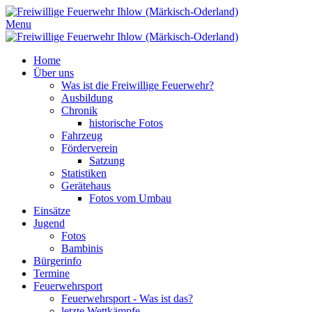
Menu
Home
Über uns
Was ist die Freiwillige Feuerwehr?
Ausbildung
Chronik
historische Fotos
Fahrzeug
Förderverein
Satzung
Statistiken
Gerätehaus
Fotos vom Umbau
Einsätze
Jugend
Fotos
Bambinis
Bürgerinfo
Termine
Feuerwehrsport
Feuerwehrsport - Was ist das?
letzte Wettkämpfe