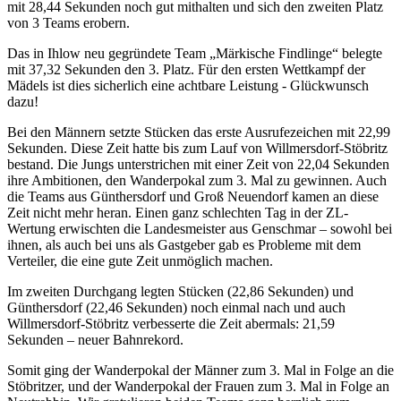
mit 28,44 Sekunden noch gut mithalten und sich den zweiten Platz
von 3 Teams erobern.
Das in Ihlow neu gegründete Team „Märkische Findlinge“ belegte
mit 37,32 Sekunden den 3. Platz. Für den ersten Wettkampf der
Mädels ist dies sicherlich eine achtbare Leistung - Glückwunsch
dazu!
Bei den Männern setzte Stücken das erste Ausrufezeichen mit 22,99
Sekunden. Diese Zeit hatte bis zum Lauf von Willmersdorf-Stöbritz
bestand. Die Jungs unterstrichen mit einer Zeit von 22,04 Sekunden
ihre Ambitionen, den Wanderpokal zum 3. Mal zu gewinnen. Auch
die Teams aus Günthersdorf und Groß Neuendorf kamen an diese
Zeit nicht mehr heran. Einen ganz schlechten Tag in der ZL-
Wertung erwischten die Landesmeister aus Genschmar – sowohl bei
ihnen, als auch bei uns als Gastgeber gab es Probleme mit dem
Verteiler, die eine gute Zeit unmöglich machen.
Im zweiten Durchgang legten Stücken (22,86 Sekunden) und
Günthersdorf (22,46 Sekunden) noch einmal nach und auch
Willmersdorf-Stöbritz verbesserte die Zeit abermals: 21,59
Sekunden – neuer Bahnrekord.
Somit ging der Wanderpokal der Männer zum 3. Mal in Folge an die
Stöbritzer, und der Wanderpokal der Frauen zum 3. Mal in Folge an